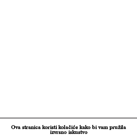
E-mail
Slažem se i prihvaćam
pravila privatnosti
vivino.com
tripadvisor.com
Ova stranica koristi kolačiće kako bi vam pružila
google business
izvrsno iskustvo