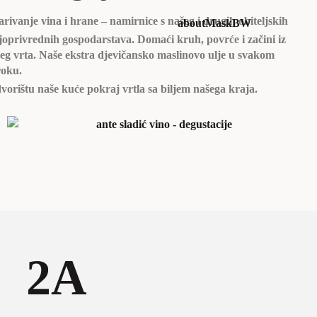
rivanje vina i hrane – namirnice s našeg i drugih obiteljskih
joprivrednih gospodarstava. Domaći kruh, povrće i začini iz
eg vrta. Naše ekstra djevičansko maslinovo ulje u svakom
roku.
vorištu naše kuće pokraj vrtla sa biljem našega kraja.
2A