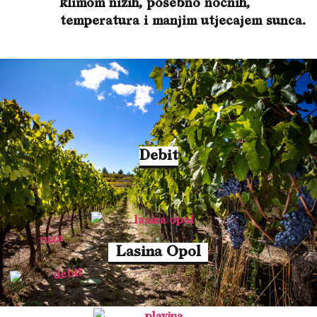
klimom nižih, posebno noćnih,
temperatura i manjim utjecajem sunca.
Debit
Lasina Opol